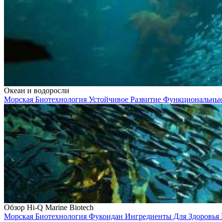
Океан и водоросли
Морская Биотехнология
Устойчивое Развитие
Функциональны
Обзор Hi-Q Marine Biotech
Морская Биотехнология
Фукоидан
Ингредиенты Для Здоровья