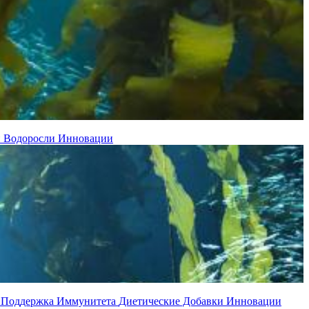
н
Водоросли
Инновации
й
Поддержка Иммунитета
Диетические Добавки
Инновации