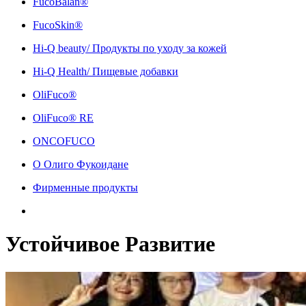
FucoBalan®
FucoSkin®
Hi-Q beauty/ Продукты по уходу за кожей
Hi-Q Health/ Пищевые добавки
OliFuco®
OliFuco® RE
ONCOFUCO
О Олиго Фукоидане
Фирменные продукты
Устойчивое Развитие