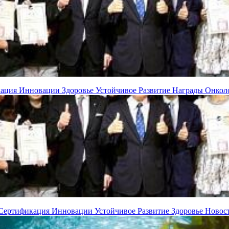
кация
Инновации
Здоровье
Устойчивое Развитие
Награды
Онкол
Сертификация
Инновации
Устойчивое Развитие
Здоровье
Новос