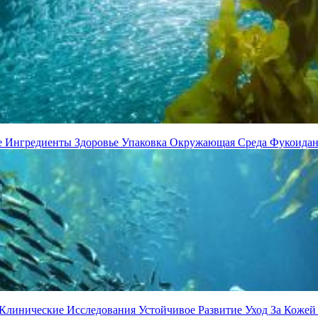
е Ингредиенты
Здоровье
Упаковка
Окружающая Среда
Фукоида
Клинические Исследования
Устойчивое Развитие
Уход За Коже