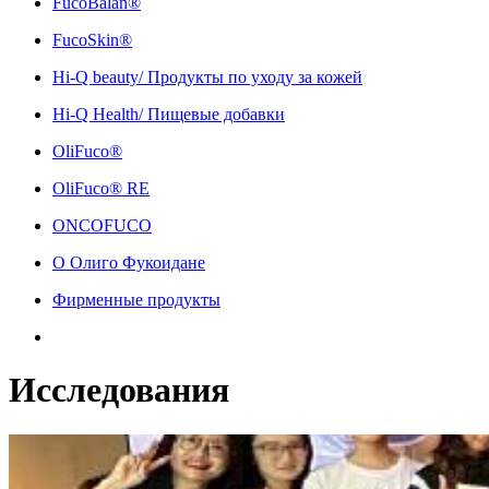
FucoBalan®
FucoSkin®
Hi-Q beauty/ Продукты по уходу за кожей
Hi-Q Health/ Пищевые добавки
OliFuco®
OliFuco® RE
ONCOFUCO
О Олиго Фукоидане
Фирменные продукты
Исследования