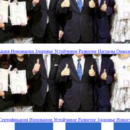
кация
Инновации
Здоровье
Устойчивое Развитие
Награды
Онкол
Сертификация
Инновации
Устойчивое Развитие
Здоровье
Новос