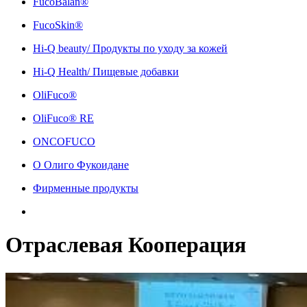
FucoBalan®
FucoSkin®
Hi-Q beauty/ Продукты по уходу за кожей
Hi-Q Health/ Пищевые добавки
OliFuco®
OliFuco® RE
ONCOFUCO
О Олиго Фукоидане
Фирменные продукты
Отраслевая Кооперация