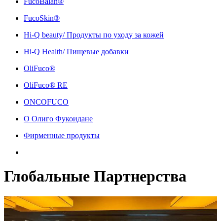
FucoBalan®
FucoSkin®
Hi-Q beauty/ Продукты по уходу за кожей
Hi-Q Health/ Пищевые добавки
OliFuco®
OliFuco® RE
ONCOFUCO
О Олиго Фукоидане
Фирменные продукты
Глобальные Партнерства