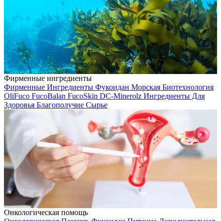
Фирменные ингредиенты
Фирменные Ингредиенты
Фукоидан
Морская Биотехнология
OliFuco
FucoBalan
FucoSkin
DC-Minerolz
Ингредиенты Для
Здоровья
Благополучие
Сырье
Онкологическая помощь