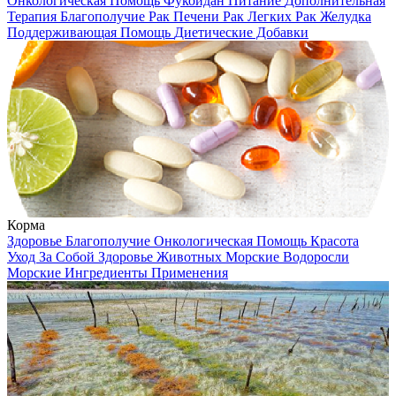
Онкологическая Помощь
Фукоидан
Питание
Дополнительная
Терапия
Благополучие
Рак Печени
Рак Легких
Рак Желудка
Поддерживающая Помощь
Диетические Добавки
Корма
Здоровье
Благополучие
Онкологическая Помощь
Красота
Уход За Собой
Здоровье Животных
Морские Водоросли
Морские Ингредиенты
Применения