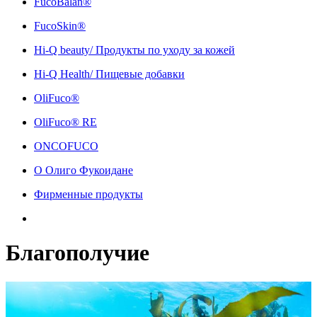
FucoBalan®
FucoSkin®
Hi-Q beauty/ Продукты по уходу за кожей
Hi-Q Health/ Пищевые добавки
OliFuco®
OliFuco® RE
ONCOFUCO
О Олиго Фукоидане
Фирменные продукты
Благополучие