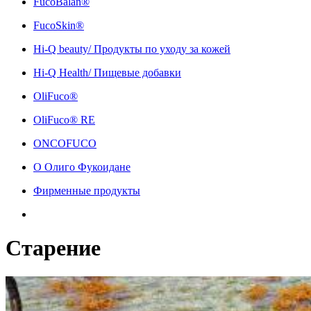
FucoBalan®
FucoSkin®
Hi-Q beauty/ Продукты по уходу за кожей
Hi-Q Health/ Пищевые добавки
OliFuco®
OliFuco® RE
ONCOFUCO
О Олиго Фукоидане
Фирменные продукты
Старение