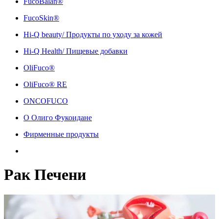
FucoBalan®
FucoSkin®
Hi-Q beauty/ Продукты по уходу за кожей
Hi-Q Health/ Пищевые добавки
OliFuco®
OliFuco® RE
ONCOFUCO
О Олиго Фукоидане
Фирменные продукты
Рак Печени