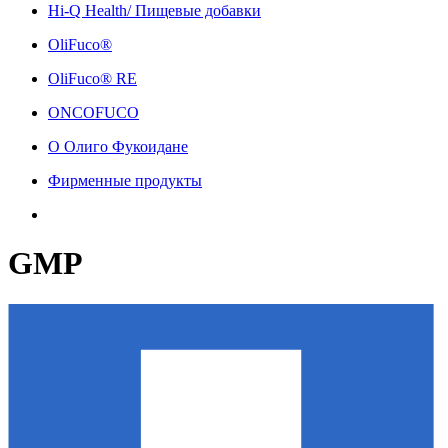
Hi-Q Health/ Пищевые добавки
OliFuco®
OliFuco® RE
ONCOFUCO
О Олиго Фукоидане
Фирменные продукты
GMP