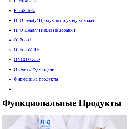
FucoBalan®
FucoSkin®
Hi-Q beauty/ Продукты по уходу за кожей
Hi-Q Health/ Пищевые добавки
OliFuco®
OliFuco® RE
ONCOFUCO
О Олиго Фукоидане
Фирменные продукты
Функциональные Продукты