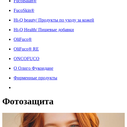
FucoBalan®
FucoSkin®
Hi-Q beauty/ Продукты по уходу за кожей
Hi-Q Health/ Пищевые добавки
OliFuco®
OliFuco® RE
ONCOFUCO
О Олиго Фукоидане
Фирменные продукты
Фотозащита