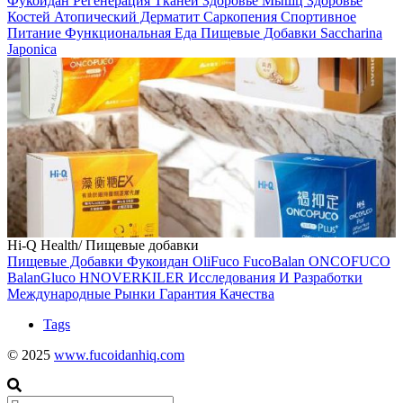
Фукоидан
Регенерация Тканей
Здоровье Мышц
Здоровье
Костей
Атопический Дерматит
Саркопения
Спортивное
Питание
Функциональная Еда
Пищевые Добавки
Saccharina
Japonica
Hi-Q Health/ Пищевые добавки
Пищевые Добавки
Фукоидан
OliFuco
FucoBalan
ONCOFUCO
BalanGluco
HNOVERKILER
Исследования И Разработки
Международные Рынки
Гарантия Качества
Tags
© 2025
www.fucoidanhiq.com