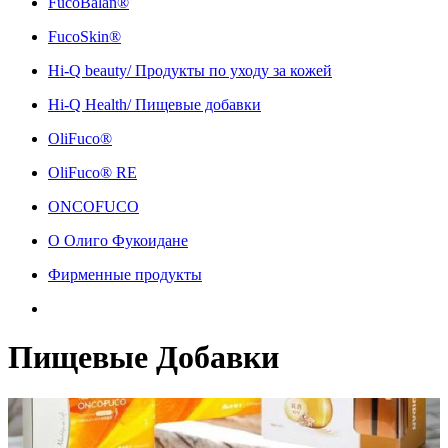
FucoBalan®
FucoSkin®
Hi-Q beauty/ Продукты по уходу за кожей
Hi-Q Health/ Пищевые добавки
OliFuco®
OliFuco® RE
ONCOFUCO
О Олиго Фукоидане
Фирменные продукты
Пищевые Добавки