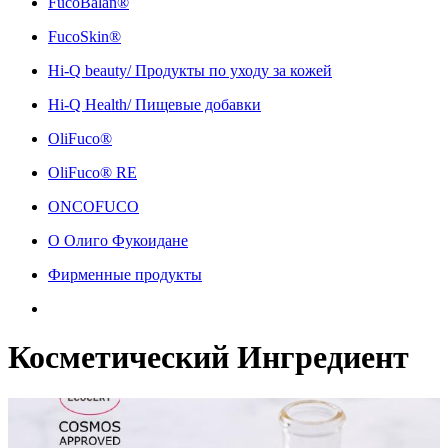
FucoBalan®
FucoSkin®
Hi-Q beauty/ Продукты по уходу за кожей
Hi-Q Health/ Пищевые добавки
OliFuco®
OliFuco® RE
ONCOFUCO
О Олиго Фукоидане
Фирменные продукты
Косметический Ингредиент