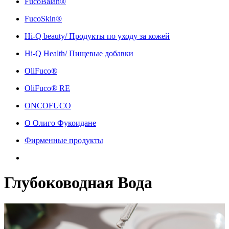
FucoBalan®
FucoSkin®
Hi-Q beauty/ Продукты по уходу за кожей
Hi-Q Health/ Пищевые добавки
OliFuco®
OliFuco® RE
ONCOFUCO
О Олиго Фукоидане
Фирменные продукты
Глубоководная Вода