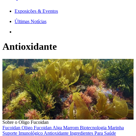
Exposições & Eventos
Últimas Notícias
Antioxidante
Sobre o Oligo Fucoidan
Fucoidan
Oligo Fucoidan
Alga Marrom
Biotecnologia Marinha
Suporte Imunológico
Antioxidante
Ingredientes Para Saúde